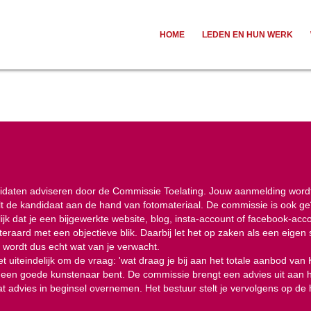
HOME
LEDEN EN HUN WERK
ndidaten adviseren door de Commissie Toelating. Jouw aanmelding word
de kandidaat aan de hand van fotomateriaal. De commissie is ook geïnt
lijk dat je een bijgewerkte website, blog, insta-account of facebook-ac
teraard met een objectieve blik. Daarbij let het op zaken als een eigen
r wordt dus echt wat van je verwacht.
et uiteindelijk om de vraag: 'wat draag je bij aan het totale aanbod van
geen goede kunstenaar bent. De commissie brengt een advies uit aan he
at advies in beginsel overnemen. Het bestuur stelt je vervolgens op de