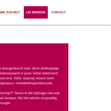
WIE ZIJN WIJ?
LID WORDEN
CONTACT
t doorgestuurd naar deze driekoppige
eresseerd in jouw 'artist statement'.
count enz. hebt, waarop recent werk
 signatuur, ontwikkeling/onderzoek,
 Karmijn?' Soms is die bijdrage niet wat
t bestuur. Als het advies zorgvuldig
 hoogte.